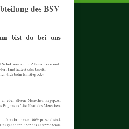
bteilung des BSV
nn bist du bei uns
 Schützinnen aller Altersklassen und
der Hand hattest oder bereits
ten dich beim Einstieg oder
ng an eben diesen Menschen angepasst
s Bogens auf die Kraft des Menschen,
e auch nicht immer 100% passend sind.
 Das geht dann über das entsprechende